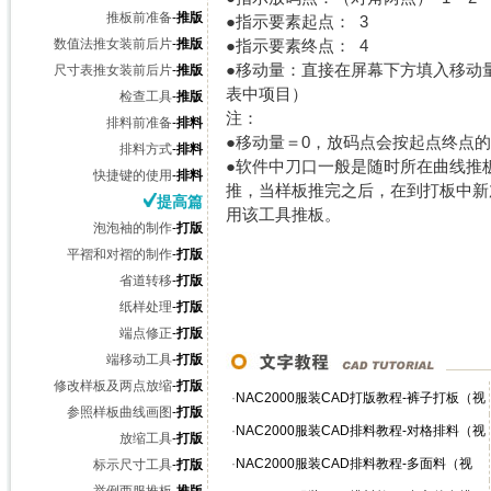
推板前准备
-
推版
●指示要素起点：
3
数值法推女装前后片
-
推版
●指示要素终点：
4
●移动量：直接在屏幕下方填入移动
尺寸表推女装前后片
-
推版
表中项目）
检查工具
-
推版
注：
排料前准备
-
排料
●移动量＝0，放码点会按起点终点
排料方式
-
排料
●软件中刀口一般是随时所在曲线推
快捷键的使用
-
排料
推，当样板推完之后，在到打板中新
提高篇
用该工具推板。
泡泡袖的制作
-
打版
平褶和对褶的制作
-
打版
省道转移
-
打版
纸样处理
-
打版
端点修正
-
打版
端移动工具
-
打版
修改样板及两点放缩
-
打版
·
NAC2000服装CAD打版教程-裤子打板（视
参照样板曲线画图
-
打版
频）
·
NAC2000服装CAD排料教程-对格排料（视
放缩工具
-
打版
频）
·
NAC2000服装CAD排料教程-多面料（视
标示尺寸工具
-
打版