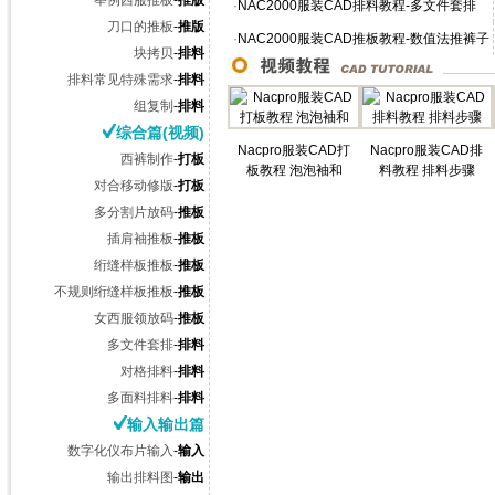
举例西服推板
-
推版
频）
·
NAC2000服装CAD排料教程-多文件套排
刀口的推板
-
推版
（视频
·
NAC2000服装CAD推板教程-数值法推裤子
块拷贝
-
排料
（视
排料常见特殊需求
-
排料
组复制
-
排料
综合篇(视频)
Nacpro服装CAD打
Nacpro服装CAD排
西裤制作
-
打板
板教程 泡泡袖和
料教程 排料步骤
对合移动修版
-
打板
多分割片放码
-
推板
插肩袖推板
-
推板
绗缝样板推板
-
推板
不规则绗缝样板推板
-
推板
女西服领放码
-
推板
多文件套排
-
排料
对格排料
-
排料
多面料排料
-
排料
输入输出篇
数字化仪布片输入
-
输入
输出排料图
-
输出