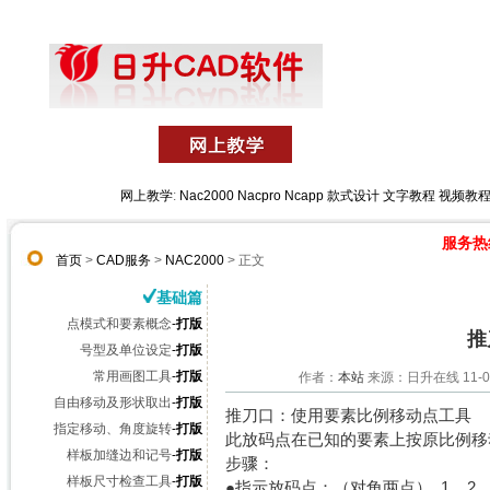
网上教学
:
Nac2000
Nacpro
Ncapp
款式设计
文字教程
视频教
服务热线:
首页
>
CAD服务
>
NAC2000
> 正文
基础篇
点模式和要素概念
-
打版
推
号型及单位设定
-
打版
常用画图工具
-
打版
作者：
本站
来源：日升在线 11-07
自由移动及形状取出
-
打版
推刀口：使用要素比例移动点工具
指定移动、角度旋转
-
打版
此放码点在已知的要素上按原比例移
样板加缝边和记号
-
打版
步骤：
样板尺寸检查工具
-
打版
●指示放码点：（对角两点）
1
2