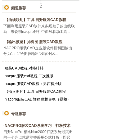
1
2
频道推荐
·
【曲线联动】工具 日升服装CAD教程
下面利用服装CAD软件来实现袖子的曲线联
动，来说明nacpro软件中曲线联动工具...
·
【输出预览】排料图 服装CAD教程
NACPRO服装CAD企业版软件排料图输出
分为1：1“绘图仪输出”和缩小比...
·
服装CAD教程 对格排料
·
nacpro服装cad教程 二次推版
·
nacpro服装CAD教程：男西裤推版
·
【插入图片】工具 日升服装CAD教程
·
Nacpro服装CAD教程 数据转换（视频）
专题推荐
·
NACPRO服装CAD系统学习—打板技术
日升NacPro相比Nac2000打版系统最突出
的一个亮点就是能够采用公式打版（即尺