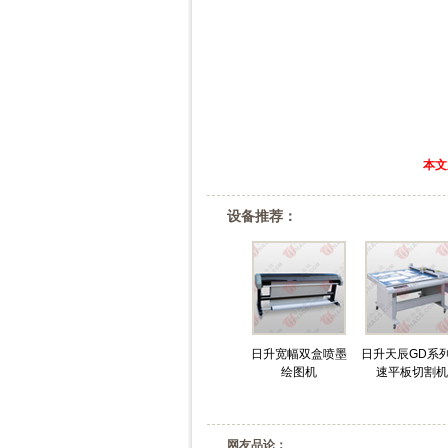
本文
设备推荐：
日升宽幅双盒喷墨
日升天辰GD系
绘图机
速平板切割机
网友品论：