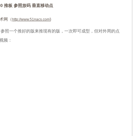
00 推板 参照放码 垂直移动点
术网（
)
http://www.51nacs.com
即参照一个推好的版来推现有的版，一次即可成型，但对外周的点
视频：