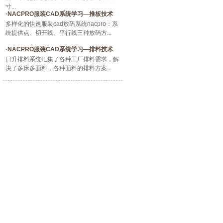
寸...
·
NACPRO服装CAD系统学习—推板技术
多样化的快速服装cad放码系统nacpro：系
统提供点、切开线、平行线三种放码方...
·
NACPRO服装CAD系统学习—排料技术
日升排料系统汇集了各种工厂排料需求，解
决了多床多面料，各种面料的排料方案...