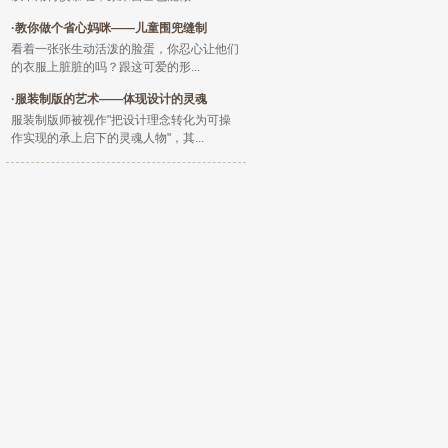
·
教你做个省心妈咪——儿童围兜缝制
看着一张张生动活泼的脸蛋，你忍心让他们
的衣服上脏脏的吗？跟这可爱的形...
·
服装制版的艺术——体现设计的灵魂
服装制版师被视作"把设计理念转化为可操
作实现的承上启下的灵魂人物"，其...