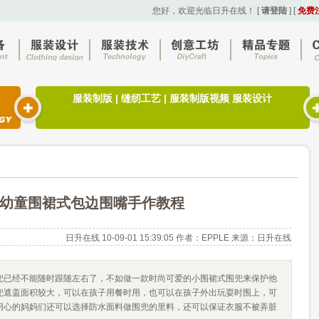
您好，欢迎光临日升在线！
[
请登陆
] [
免费
服装制版
|
缝纫工艺
|
服装制版视频
服装设计
幼童围裙式包边围嘴手作教程
日升在线
10-09-01 15:39:05 作者：
EPPLE
来源：日升在线
兜已经不能随时跟随左右了，不如做一款时尚可爱的小围裙式围兜来保护他
兜遮盖面积较大，可以在孩子用餐时用，也可以在孩子外出玩耍时围上，可
用心的妈妈们还可以选择防水面料做围兜的里料，还可以保证衣服不被弄脏