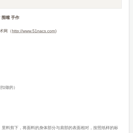
 围嘴 手作
术网（
http://www.51nacs.com
)
钮扣做的）
、里料剪下，将面料的身体部分与肩部的表面相对，按照纸样的标