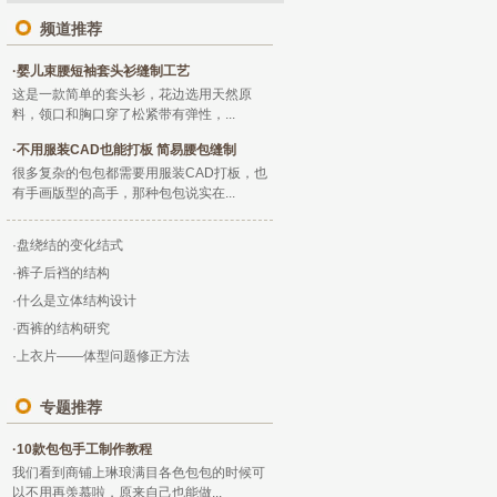
频道推荐
·
婴儿束腰短袖套头衫缝制工艺
这是一款简单的套头衫，花边选用天然原
料，领口和胸口穿了松紧带有弹性，...
·
不用服装CAD也能打板 简易腰包缝制
很多复杂的包包都需要用服装CAD打板，也
有手画版型的高手，那种包包说实在...
·
盘绕结的变化结式
·
裤子后裆的结构
·
什么是立体结构设计
·
西裤的结构研究
·
上衣片——体型问题修正方法
专题推荐
·
10款包包手工制作教程
我们看到商铺上琳琅满目各色包包的时候可
以不用再羡慕啦，原来自己也能做...