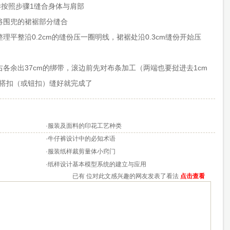
样按照步骤1缝合身体与肩部
将围兜的裙裾部分缝合
理平整沿0.2cm的缝份压一圈明线，裙裾处沿0.3cm缝份开始压
各余出37cm的绑带，滚边前先对布条加工（两端也要挝进去1cm
搭扣（或钮扣）缝好就完成了
·
服装及面料的印花工艺种类
·
牛仔裤设计中的必知术语
·
服装纸样裁剪量体小窍门
·
纸样设计基本模型系统的建立与应用
已有
位对此文感兴趣的网友发表了看法
点击查看