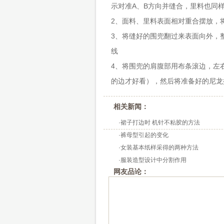
示对准A、B方向并缝合，里料也同
2、面料、里料表面相对重合摆放，
3、将缝好的围兜翻过来表面向外，整
线
4、将围兜的肩腹部用布条滚边，左右
的边才好看），然后将准备好的尼龙
相关新闻：
·
裙子打边时 机针不粘胶的方法
·
裤母型引起的变化
·
女装基本纸样采得的两种方法
·
服装造型设计中分割作用
网友品论：